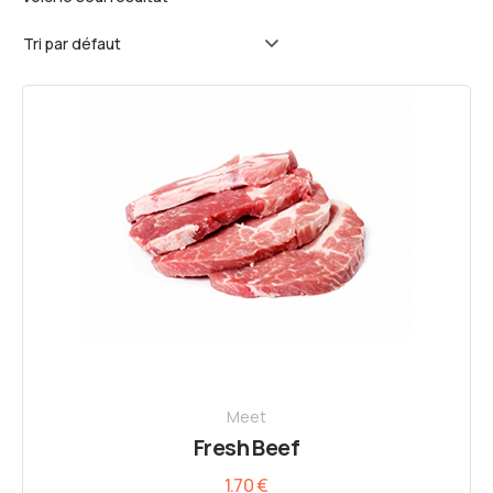
Meet
Fresh Beef
1.70
€