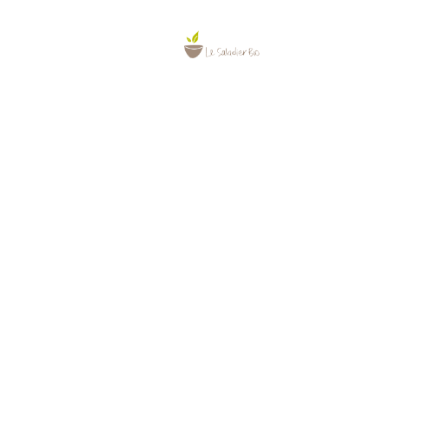
0.00
€
4- J’assaisonne
Délice de Framboise (HO, Vinaigre
balsamique à la Framboise)
0.00
€